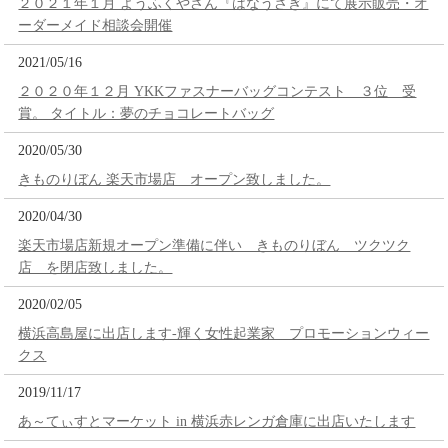
２０２１年１月 ようふくやさん『はなうさぎ』にて展示販売・オ
ーダーメイド相談会開催
2021/05/16
２０２０年１２月 YKKファスナーバッグコンテスト ３位 受
賞。 タイトル：夢のチョコレートバッグ
2020/05/30
きものりぼん 楽天市場店 オープン致しました。
2020/04/30
楽天市場店新規オープン準備に伴い きものりぼん ツクツク
店 を閉店致しました。
2020/02/05
横浜高島屋に出店します-輝く女性起業家 プロモーションウィー
クス
2019/11/17
あ～てぃすとマーケット in 横浜赤レンガ倉庫に出店いたします